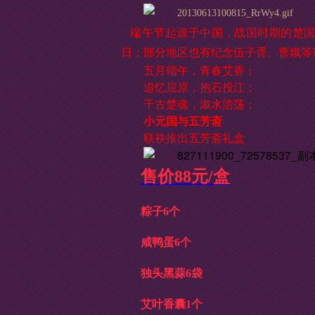
端午节起源于中国，战国时期的楚
日；部分地区也有纪念伍子胥、曹娥等
五月端午，青春艾香；
追忆屈原，抱石投江；
千古楚魂，溆水浩荡；
小元国
与
五芳斋
联袂推出五芳斋礼盒
售价88元/盒
粽子6个
咸鸭蛋6个
独头黑蒜6袋
艾叶香囊1个