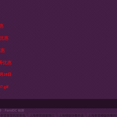
惠
优惠
优惠
折
优惠
月28日
持：FansIDC 钒斯
海奉贤食堂托管承包
,
上海奉贤婚宴预订
,
上海桶饭快餐外送
,
上海奉贤桶饭快餐外