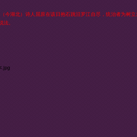
国（今湖北）诗人屈原在该日抱石跳汨罗江自尽，统治者为树立
说法。