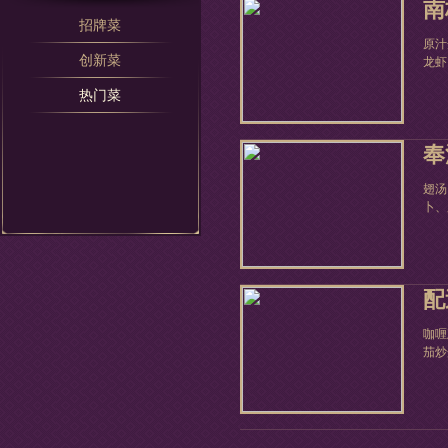
南
招牌菜
原汁
创新菜
龙虾、
热门菜
奉
翅汤
卜、叉
配
咖喱
茄炒蛋.